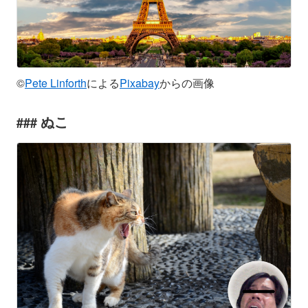
©
Pete Linforth
による
Pixabay
からの画像
ぬこ