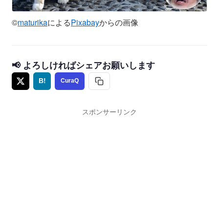
©
maturika
による
Pixabay
からの画像
📢 よろしければシェアお願いします
B!
CuraQ
スポンサーリンク