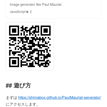
Image generator like Paul Mauriat.
JavaScript
★ 2
遊び方
まずは
https://shimabox.github.io/PaulMauriat-generator/
にアクセスします。