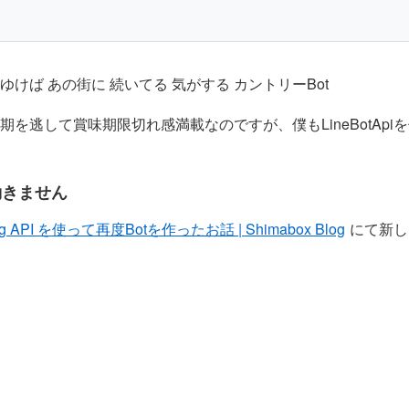
っとゆけば あの街に 続いてる 気がする カントリーBot
を逃して賞味期限切れ感満載なのですが、僕もLineBotApiを
動きません
ng API を使って再度Botを作ったお話 | Shimabox Blog
にて新し