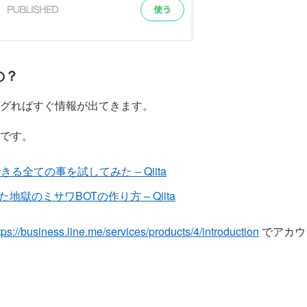
の？
グればすぐ情報が出てきます。
です。
alでできる全ての事を試してみた – Qiita
した地獄のミサワBOTの作り方 – Qiita
tps://business.line.me/services/products/4/introduction
でアカウ