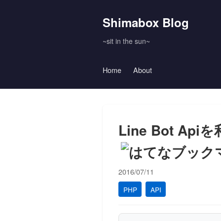
Shimabox Blog
~sit in the sun~
Home
About
Line Bot 
2016/07/11
PHP
API