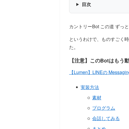
目次
カントリーBot この道 ず
というわけで、ものすごく時期
た。
【注意】このBotはもう
【Lumen】LINEの Messagi
実装方法
素材
プログラム
会話してみる
まとめ