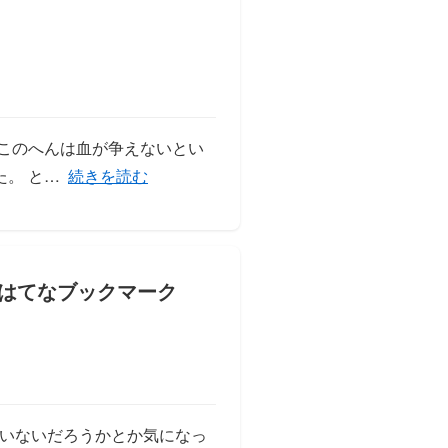
このへんは血が争えないとい
「php-webdriverを簡単に試せるライブラリ書いた」
。 と…
続きを読む
ていないだろうかとか気になっ