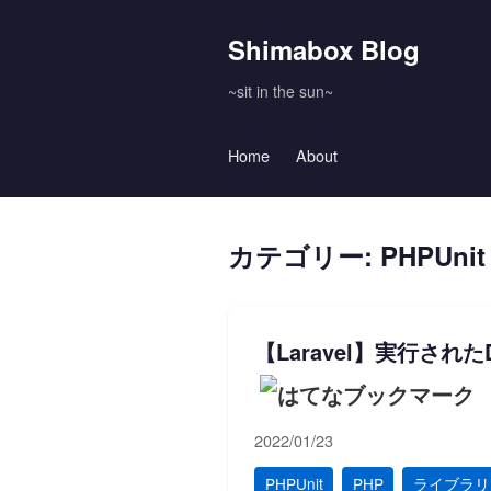
Shimabox Blog
~sit in the sun~
Home
About
カテゴリー: PHPUnit
【Laravel】実行さ
2022/01/23
PHPUnit
PHP
ライブラリ