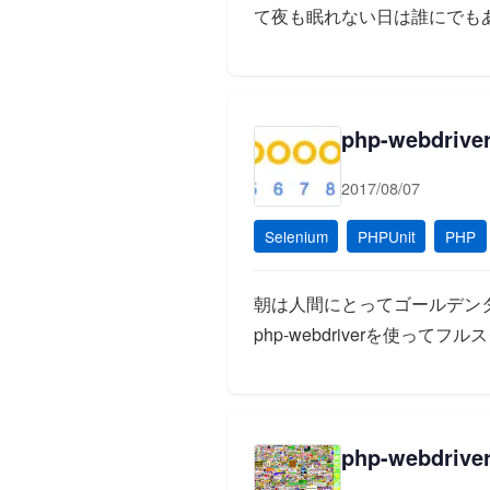
て夜も眠れない日は誰にでも
php-webd
2017/08/07
Selenium
PHPUnit
PHP
朝は人間にとってゴールデン
php-webdriverを使っ
php-webd