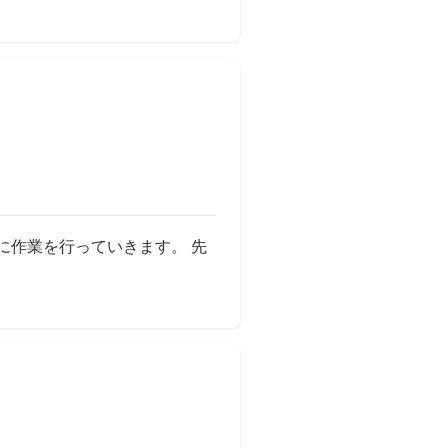
を目標に作業を行っていきます。 先
verを試す (Firefox編)」の