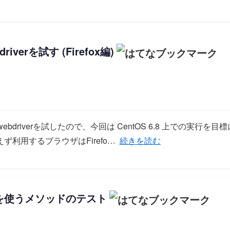
driverを試す (Firefox編)
webdriverを試したので、今回は CentOS 6.8 上での実行
「CentOS 6.8 でphp-webdri
利用するブラウザはFirefo…
続きを読む
r関数を使うメソッドのテスト