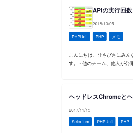
APIの実行回
2018/10/05
PHPUnit
PHP
メモ
こんにちは。ひさびさにみんな
す。 - 他のチーム、他人が公
ヘッドレスChromeとヘッド
2017/11/15
Selenium
PHPUnit
PHP