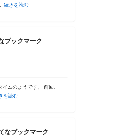
「【PHP】URLを渡すとヘッダー情報を見てステータスを
…
続きを読む
イムのようです。 前回、
php-webdriverを使って指定した要素のキャプチャを撮る」の
きを読む