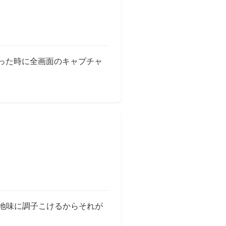
チャを撮った時に全画面のキャプチャ
erを使ってフルスクリーンのキャプチャを撮る」の
地味に調子こけるからそれが
riverをWindowsのローカルで試す」の