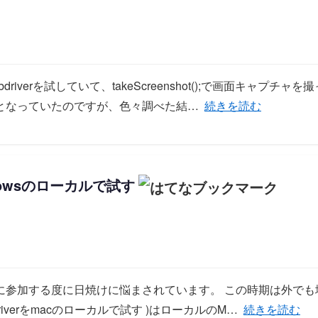
driverを試していて、takeScreenshot();で画面キャプ
「php-webdriv
となっていたのですが、色々調べた結…
続きを読む
indowsのローカルで試す
に参加する度に日焼けに悩まされています。 この時期は外でも
「php-webd
driverをmacのローカルで試す )はローカルのM…
続きを読む