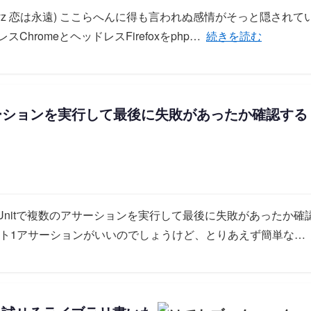
oyz 恋は永遠) ここらへんに得も言われぬ感情がそっと隠され
「ヘッドレスChromeと
hromeとヘッドレスFirefoxをphp…
続きを読む
アサーションを実行して最後に失敗があったか確認する
Unitで複数のアサーションを実行して最後に失敗があったか
テスト1アサーションがいいのでしょうけど、とりあえず簡単な…