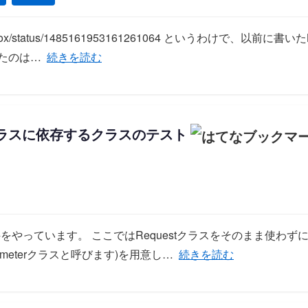
himabox/status/1485161953161261064 というわけで、以
「【Laravel】実行されたDBクエリの確認ができる
たのは…
続きを読む
estクラスに依存するクラスのテスト
案件をやっています。 ここではRequestクラスをそのまま使わずに
「【Laravel】Requ
meterクラスと呼びます)を用意し…
続きを読む