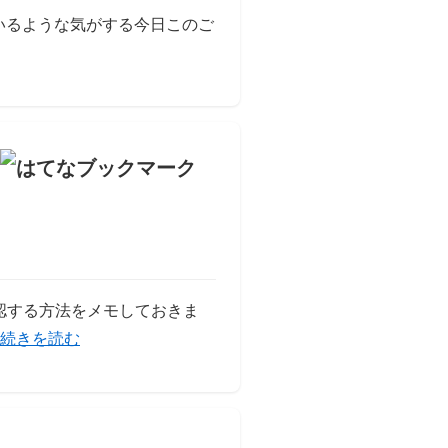
ているような気がする今日このご
ヘッドレスFirefoxをphp-webdriverで試す」の
確認する方法をメモしておきま
「PHPUnitで複数のアサーションを実行して最後に失敗があ
続きを読む