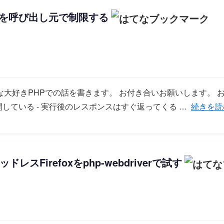
数を呼び出し元で制限する
大好きPHPでの話を書きます。 お付き合いお願いします。 お
「API
開している - 実行後のレスポンスはすぐ返ってくる …
続きを読
レスFirefoxをphp-webdriverで試す