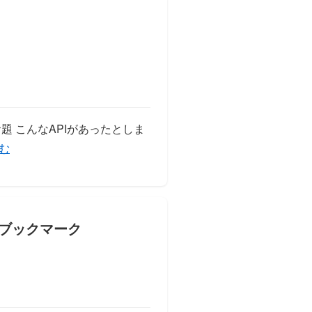
題 こんなAPIがあったとしま
の実行回数を呼び出し元で制限する」の
む