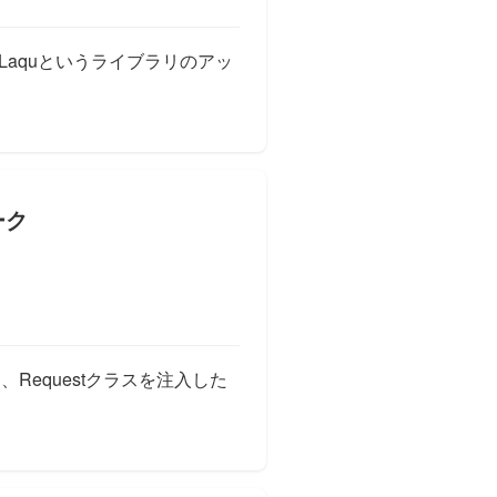
前に書いたLaquというライブラリのアッ
ライブラリ”Laqu”のアップデートをした」の
、Requestクラスを注入した
estクラスに依存するクラスのテスト」の