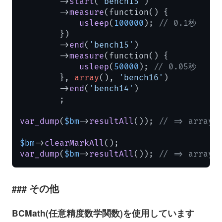
        ->
start
(
'bench15'
)

        ->
measure
(function() {

usleep
(
100000
); 
// 0.1秒
        })

        ->
end
(
'bench15'
)

        ->
measure
(function() {

usleep
(
50000
); 
// 0.05秒
        }, 
array
(), 
'bench16'
)

        ->
end
(
'bench14'
)

        ;

var_dump
(
$bm
->
resultAll
()); 
// => array
$bm
->
clearMarkAll
var_dump
(
$bm
->
resultAll
()); 
// => array(
その他
BCMath(任意精度数学関数)を使用しています