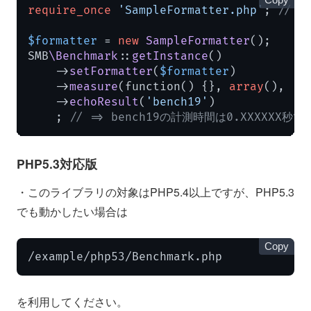
require_once
'SampleFormatter.php'
; 
// 
$formatter
 = 
new
SampleFormatter
();

SMB
\Benchmark
::
getInstance
()

    ->
setFormatter
(
$formatter
)

    ->
measure
(function() {}, 
array
(), 
'b
    ->
echoResult
(
'bench19'
)

    ; 
// => bench19の計測時間は0.XXXXXX秒で
PHP5.3対応版
・このライブラリの対象はPHP5.4以上ですが、PHP5.3
でも動かしたい場合は
Copy
/example/php53/Benchmark.php
を利用してください。