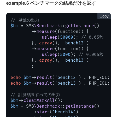
example.6 ベンチマークの結果だけを返す
Copy
// 単独の出力
$bm
 = SMB
\Benchmark
::
getInstance
()

        ->
measure
(function() {

usleep
(
50000
); 
// 0.05秒
        }, 
array
(), 
'bench12'
)

        ->
measure
(function() {

usleep
(
5000
); 
// 0.005秒
        }, 
array
(), 
'bench13'
)

        ;

echo
$bm
->
result
(
'bench12'
) . PHP_EOL; 
/
echo
$bm
->
result
(
'bench13'
) . PHP_EOL; 
/
// 計測結果すべての出力
$bm
->
clearMarkAll
$bm
 = SMB
\Benchmark
::
getInstance
()

        ->
start
(
'bench14'
)
