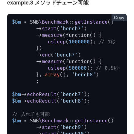
example.3 メソッドチェーン可能
Copy
$bm
 = SMB
\Benchmark
::
getInstance
()

        ->
start
(
'bench7'
)

        ->
measure
(function() {

usleep
(
1000000
); 
// 1秒
        })

        ->
end
(
'bench7'
)

        ->
measure
(function() {

usleep
(
500000
); 
// 0.5秒
        }, 
array
(), 
'bench8'
)

        ;

$bm
->
echoResult
(
'bench7'
$bm
->
echoResult
(
'bench8'
);

// 入れ子も可能
$bm
 = SMB
\Benchmark
::
getInstance
()

        ->
start
(
'bench9'
)

        ->
start
(
'bench10'
)
