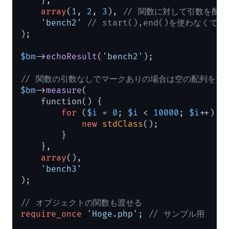
    },

array
(
1
, 
2
, 
3
), 
// 関数に対して引数を配
'bench2'
// start(),end()を使わなく
);

$bm
->
echoResult
(
'bench2'
);

// 関数の引数なしでマークありの場合は空の配列を第
$bm
->
measure
(

    function() {

for
 (
$i
 = 
0
; 
$i
 < 
10000
; 
$i
++) {

new
stdClass
();

        }

    },

array
(),

'bench3'
);

// オブジェクトの関数も渡せる
require_once
'Hoge.php'
; 
// サンプル用