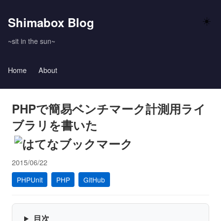
Shimabox Blog
☀️
~sit in the sun~
Home
About
PHPで簡易ベンチマーク計測用ライ
ブラリを書いた
2015/06/22
PHPUnit
PHP
GitHub
目次