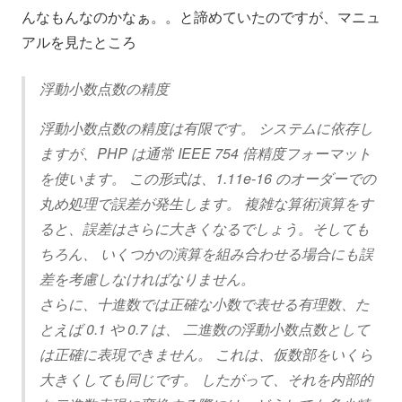
んなもんなのかなぁ。。と諦めていたのですが、マニュ
アルを見たところ
浮動小数点数の精度
浮動小数点数の精度は有限です。 システムに依存し
ますが、PHP は通常 IEEE 754 倍精度フォーマット
を使います。 この形式は、1.11e-16 のオーダーでの
丸め処理で誤差が発生します。 複雑な算術演算をす
ると、誤差はさらに大きくなるでしょう。そしても
ちろん、 いくつかの演算を組み合わせる場合にも誤
差を考慮しなければなりません。
さらに、十進数では正確な小数で表せる有理数、た
とえば 0.1 や 0.7 は、 二進数の浮動小数点数として
は正確に表現できません。 これは、仮数部をいくら
大きくしても同じです。 したがって、それを内部的