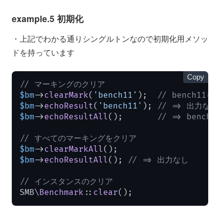
example.5 初期化
・上記でわかる通りシングルトンなので初期化用メソッ
ドを持っています
Copy
// マーキングのクリア
$bm
->
clearMark
(
'bench11'
);  
// bench11
$bm
->
echoResult
(
'bench11'
); 
// => 出力なし
$bm
->
echoResultAll
();       
// => benc
// すべてのマーキングをクリア
$bm
->
clearMarkAll
$bm
->
echoResultAll
(); 
// => 出力なし
// インスタンスのクリア
SMB
\Benchmark
::
clear
();