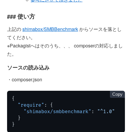
使い方
上記の
shimabox/SMBBenchmark
からソースを落とし
てください。
※Packagistへはそのうち、、、 composerの対応しまし
た。
ソースの読み込み
・composer.json
Copy
{
"require"
:
{
"shimabox/smbbenchmark"
:
"^1.0"
}
}