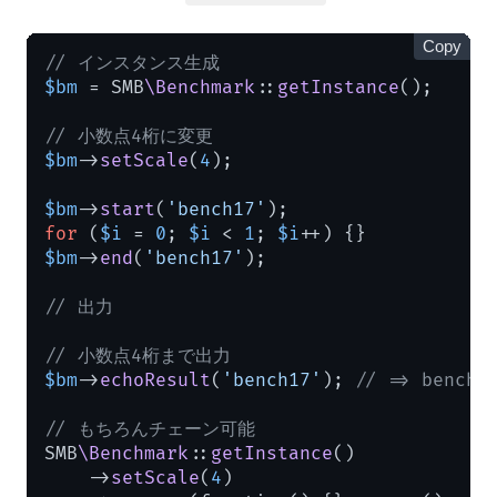
Copy
// インスタンス生成
$bm
 = SMB
\Benchmark
::
getInstance
();

// 小数点4桁に変更
$bm
->
setScale
(
4
);

$bm
->
start
(
'bench17'
for
 (
$i
 = 
0
; 
$i
 < 
1
; 
$i
$bm
->
end
(
'bench17'
);

// 出力
// 小数点4桁まで出力
$bm
->
echoResult
(
'bench17'
); 
// => bench
// もちろんチェーン可能
SMB
\Benchmark
::
getInstance
()

    ->
setScale
(
4
)
