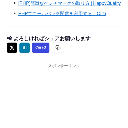
[PHP]簡単なベンチマークの取り方 | HappyQuality
PHPでコールバック関数を利用する – Qiita
📢 よろしければシェアお願いします
B!
CuraQ
スポンサーリンク