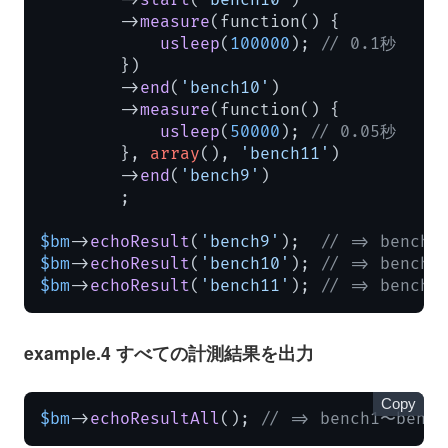
        ->
measure
(function() {

usleep
(
100000
); 
// 0.1秒
        })

        ->
end
(
'bench10'
)

        ->
measure
(function() {

usleep
(
50000
); 
// 0.05秒
        }, 
array
(), 
'bench11'
)

        ->
end
(
'bench9'
)

        ;

$bm
->
echoResult
(
'bench9'
);  
// => bench
$bm
->
echoResult
(
'bench10'
); 
// => bench
$bm
->
echoResult
(
'bench11'
); 
// => bench
example.4 すべての計測結果を出力
Copy
$bm
->
echoResultAll
(); 
// => bench1〜b