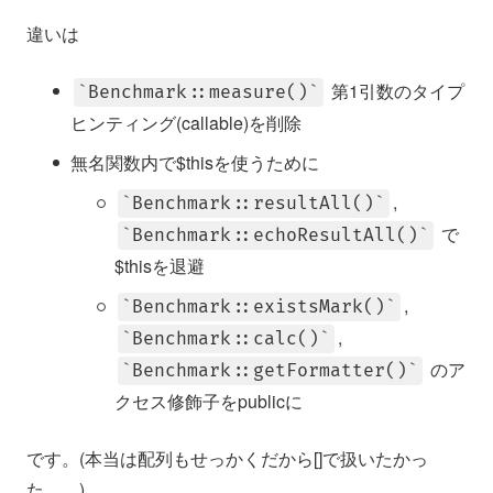
違いは
第1引数のタイプ
Benchmark::measure()
ヒンティング(callable)を削除
無名関数内で$thisを使うために
,
Benchmark::resultAll()
で
Benchmark::echoResultAll()
$thisを退避
,
Benchmark::existsMark()
,
Benchmark::calc()
のア
Benchmark::getFormatter()
クセス修飾子をpublicに
です。(本当は配列もせっかくだから[]で扱いたかっ
た。。)