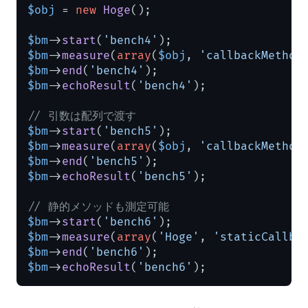
$obj
 = 
new
Hoge
();

$bm
->
start
(
'bench4'
$bm
->
measure
(
array
(
$obj
, 
'callbackMethod
$bm
->
end
(
'bench4'
$bm
->
echoResult
(
'bench4'
);

// 引数は配列で渡す
$bm
->
start
(
'bench5'
$bm
->
measure
(
array
(
$obj
, 
'callbackMethod
$bm
->
end
(
'bench5'
$bm
->
echoResult
(
'bench5'
);

// 静的メソッドも測定可能
$bm
->
start
(
'bench6'
$bm
->
measure
(
array
(
'Hoge'
, 
'staticCallba
$bm
->
end
(
'bench6'
$bm
->
echoResult
(
'bench6'
);