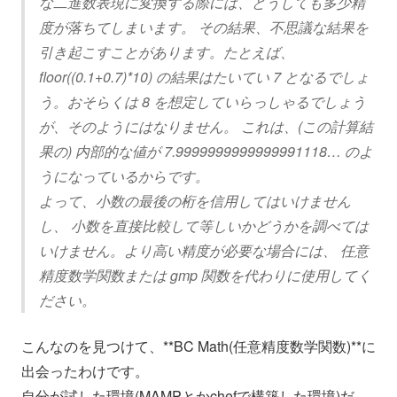
な二進数表現に変換する際には、どうしても多少精
度が落ちてしまいます。 その結果、不思議な結果を
引き起こすことがあります。たとえば、
floor((0.1+0.7)*10) の結果はたいてい 7 となるでしょ
う。おそらくは 8 を想定していらっしゃるでしょう
が、そのようにはなりません。 これは、(この計算結
果の) 内部的な値が 7.9999999999999991118… のよ
うになっているからです。
よって、小数の最後の桁を信用してはいけません
し、 小数を直接比較して等しいかどうかを調べては
いけません。より高い精度が必要な場合には、 任意
精度数学関数または gmp 関数を代わりに使用してく
ださい。
こんなのを見つけて、**BC Math(任意精度数学関数)**に
出会ったわけです。
自分が試した環境(MAMPとかchefで構築した環境)だ