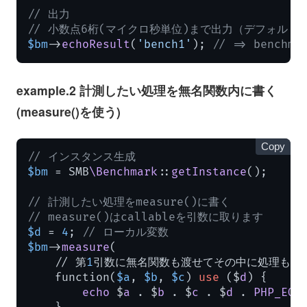
// 出力
// 小数点6桁(マイクロ秒単位)まで出力（デフォルト
$bm
->
echoResult
(
'bench1'
); 
// => benchm
example.2 計測したい処理を無名関数内に書く
(measure()を使う)
Copy
// インスタンス生成
$bm
 = SMB
\Benchmark
::
getInstance
();

// 計測したい処理をmeasure()に書く
// measure()はcallableを引数に取ります
$d
 = 
4
; 
// ローカル変数
$bm
->
measure
(

    // 第
1
引数に無名関数も渡せてその中に処理も書け
    function(
$a
, 
$b
, 
$c
) 
use
 ($
d
) {

echo
 $
a
 . $
b
 . $
c
 . $
d
 . 
PHP_EOL