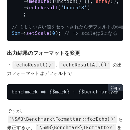
    ->
measure
(function() {}, 
array
(), 
'b
    ->
echoResult
(
'bench18'
)

    ;

// 1より小さい値をセットされたらデフォルトの6桁
$bm
->
setScale
(
0
); 
// => scaleは6になる
出力結果のフォーマットを変更
・
,
の出
echoResult()
echoResultAll()
力フォーマットはデフォルトで
Copy
benchmark => {$mark} : {$benchmark}秒
ですが、
を
\SMB\Benchmark\Formatter::forEcho()
修正するか、
を
\SMB\Benchmark\IFormatter