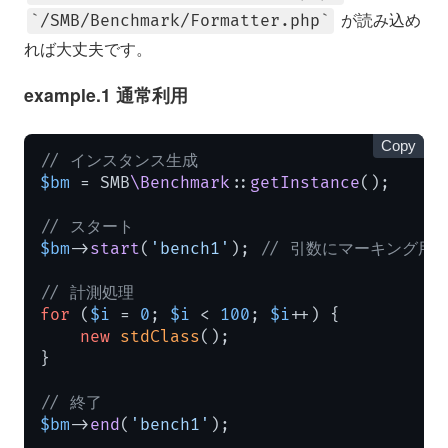
が読み込め
/SMB/Benchmark/Formatter.php
れば大丈夫です。
example.1 通常利用
Copy
// インスタンス生成
$bm
 = SMB
\Benchmark
::
getInstance
();

// スタート
$bm
->
start
(
'bench1'
); 
// 引数にマーキング用
// 計測処理
for
 (
$i
 = 
0
; 
$i
 < 
100
; 
$i
++) {

new
stdClass
();

}

// 終了
$bm
->
end
(
'bench1'
);
