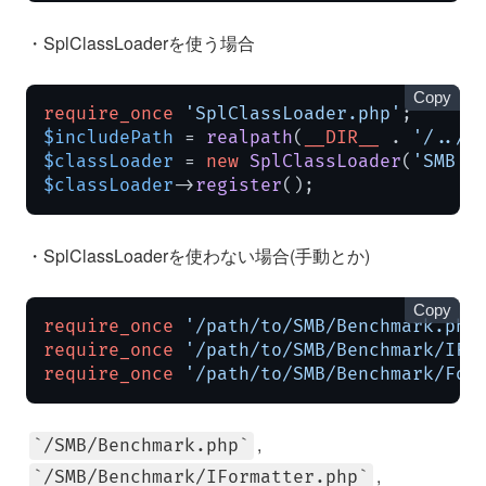
・SplClassLoaderを使う場合
Copy
require_once
'SplClassLoader.php'
$includePath
 = 
realpath
(
__DIR__
 . 
'/../s
$classLoader
 = 
new
SplClassLoader
(
'SMB'
,
$classLoader
->
register
();
・SplClassLoaderを使わない場合(手動とか)
Copy
require_once
'/path/to/SMB/Benchmark.php
require_once
'/path/to/SMB/Benchmark/IFo
require_once
'/path/to/SMB/Benchmark/For
,
/SMB/Benchmark.php
,
/SMB/Benchmark/IFormatter.php