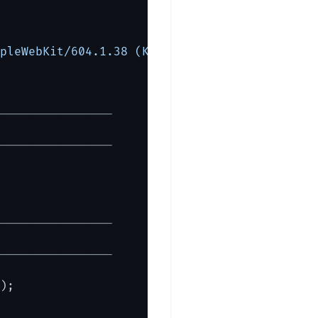
pleWebKit/604.1.38 (KHTML, like Gecko) Versi
----------------

----------------

----------------

----------------

);
