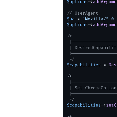
$options
->
addArgume
// UserAgent
$ua
 = 
'Mozilla/5.0 
$options
->
addArgume
/*

 |-----------------
 | DesiredCapabiliti
 |-----------------
 */
$capabilities
 = 
Des
/*

 |-----------------
 | Set ChromeOption
 |-----------------
 */
$capabilities
->
setC
/*
