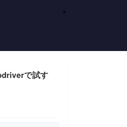
☀️
driverで試す