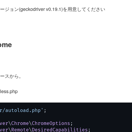
ン(geckodriver v0.19.1)を用意してください
ome
ースから。
less.php
r/autoload.php'
;

ver
\
Chrome
\
ChromeOptions
ver
\
Remote
\
DesiredCapabilities