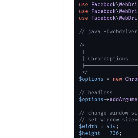
use
Facebook
\
WebDri
use
Facebook
\
WebDri
use
Facebook
\
WebDri
// java -Dwebdriver
/*

 |-----------------
 | ChromeOptions

 |-----------------
 */
$options
 = 
new
Chro
// headless
$options
->
addArgume
// change window si
// set window-size=
$width
 = 
414
$height
 = 
736