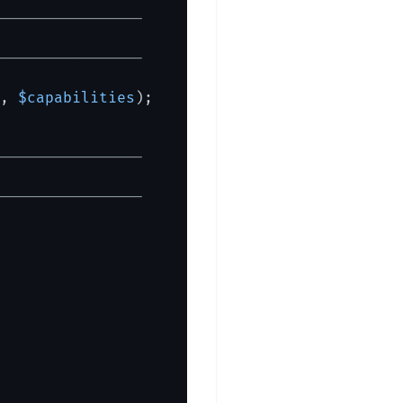
----------------

----------------

, 
$capabilities
);

----------------

----------------
