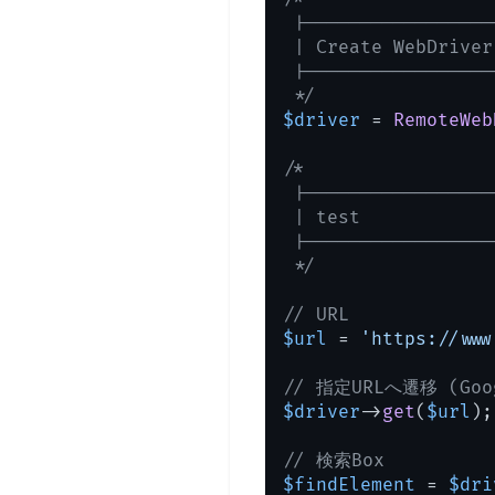
 |-----------------
 | Create WebDriver

 |-----------------
 */
$driver
 = 
RemoteWeb
/*

 |-----------------
 | test

 |-----------------
 */
// URL
$url
 = 
'https://www
// 指定URLへ遷移 (Goo
$driver
->
get
(
$url
);

// 検索Box
$findElement
 = 
$dri