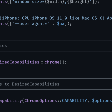
nts
([
"window-size=
{$width}
,
{$height}
"
]);

(iPhone; CPU iPhone OS 11_0 like Mac OS X) Ap
nts
([
'--user-agent='
 . 
$ua
]);

---------------------------------------------
es

---------------------------------------------
iredCapabilities
::
chrome
();

---------------------------------------------
s to DesiredCapabilities

---------------------------------------------
apability
(
ChromeOptions
::
CAPABILITY
, 
$options