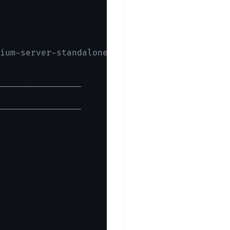
ium-server-standalone-3.7.1.jar
----------------

----------------
