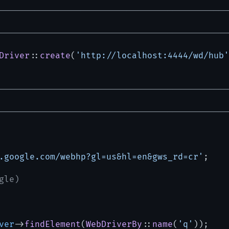
---------------------------------------------
---------------------------------------------
Driver
::
create
(
'http://localhost:4444/wd/hub'
---------------------------------------------
---------------------------------------------
.google.com/webhp?gl=us&hl=en&gws_rd=cr'
;

gle)
ver
->
findElement
(
WebDriverBy
::
name
(
'q'