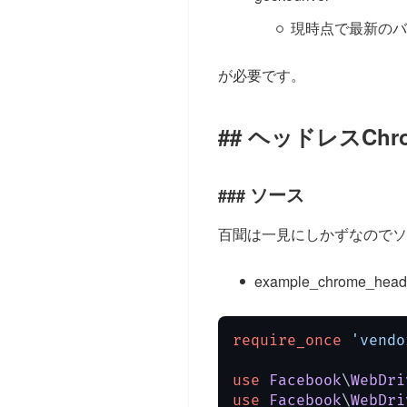
現時点で最新のバージョ
が必要です。
ヘッドレスChr
ソース
百聞は一見にしかずなのでソ
example_chrome_head
require_once
'vendo
use
Facebook
\
WebDri
use
Facebook
\
WebDri