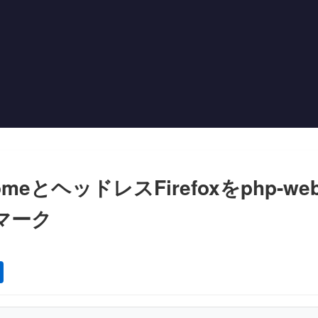
eとヘッドレスFirefoxをphp-web