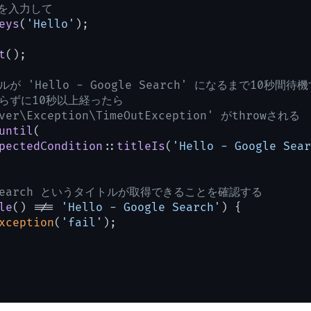
ドを入力して
eys
(
'Hello'
t
();

 'Hello - Google Search' になるまで10秒間待
ならずに10秒以上経ったら
iver\Exception\TimeOutException' がthrowされる
until
(

pectedCondition
::
titleIs
(
'Hello - Google Sear
le Search というタイトルが取得できることを確認する
le
() !== 
'Hello - Google Search'
) {

xception
(
'fail'
);
