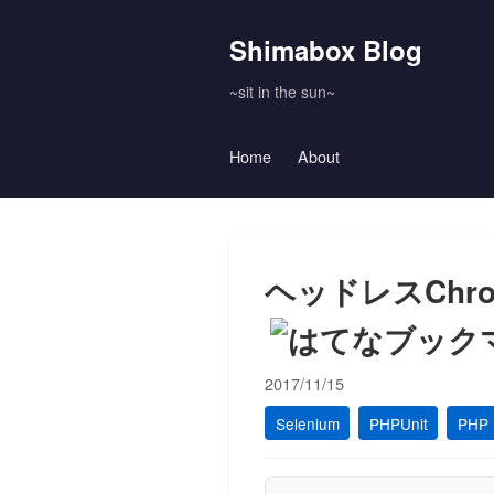
Shimabox Blog
~sit in the sun~
Home
About
ヘッドレスChrom
2017/11/15
Selenium
PHPUnit
PHP