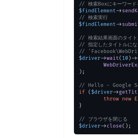
// 検索Boxにキーワー
$findElement
->
sendK
// 検索実行
$findElement
->
submi
// 検索結果画面のタイトルが
// 指定したタイトルに
// 'Facebook\WebDr
$driver
->
wait
(
10
)->
WebDriverEx
);

// Hello - Goog
if
 (
$driver
->
getTit
throw
new
E
}

// ブラウザを閉じる
$driver
->
close
();