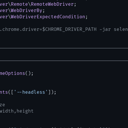
ver
\
Remote
\
RemoteWebDriver
ver
\
WebDriverBy
ver
\
WebDriverExpectedCondition
;

.chrome.driver=$CHROME_DRIVER_PATH -jar selen
---------------------------------------------
---------------------------------------------
meOptions
();

nts
([
'--headless'
]);

ze
width,height