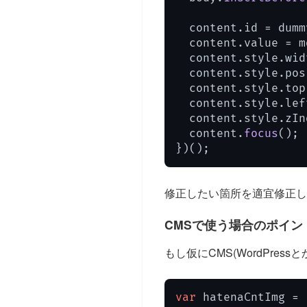
  content.
id
 = dumm
  content.
value
 = m
  content.
style
.
wid
  content.
style
.
pos
  content.
style
.
top
  content.
style
.
lef
  content.
style
.
zIn
  content.
focus
();

})();
修正したい箇所を適宜修正し
CMSで使う場合のポイン
もし仮にCMS(WordPres
var
 hatenaCntImg = 