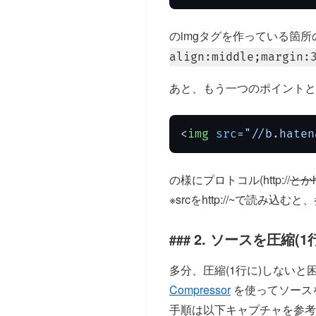
のimgタグを作っている箇
align:middle;margin:
あと、もう一つのポイントと
<
img
src
=
"//b.haten
の様にプロトコル(http://
とかht
※srcをhttp://~で読み込
2. ソースを圧縮(1
多分、圧縮(1行に)しないと
Compressor
を使ってソース
手順は以下キャプチャを参考