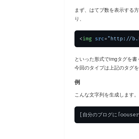
まず、はてブ数を表示する
り、
<
img
src
=
"http://
といった形式でimgタグを
今回のタイプは上記のタグを
例
こんな文字列を生成します。
[自分のブログに「○○users」