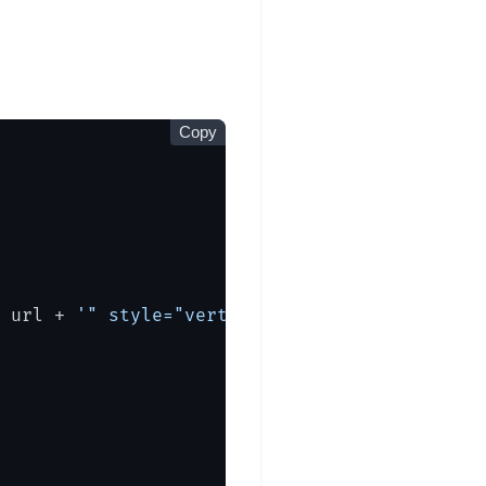
Copy
 url + 
'" style="vertical-align:middle;margi