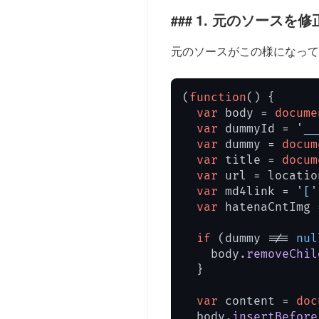
1. 元のソースを
元のソースがこの様になって
(
function
(
) {

var
 body = 
docume
var
 dummyId = 
'__
var
 dummy = 
docum
var
 title = 
docum
var
 url = locatio
var
 md4link = 
'['
var
 hatenaCntImg 
if
 (dummy !== 
nul
    body.
removeChil
  }

var
 content = 
doc
  body.
insertBefore