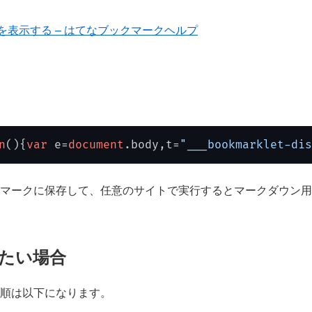
す。
」を表示する – はてなブックマークヘルプ
n
(
){
var
 e=
document
.
body
,t=
"___bookmarklet-dis
マークに保存して、任意のサイトで実行するとマークダウン用リン
たい場合
手順は以下になります。