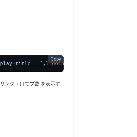
Copy
play-title___"
,l=
document
.
getElementById
(t),
ク + はてブ数 を表示す