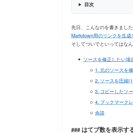
目次
先日、こんなのを書きました
Markdown用のリンクを生成す
そしてついでといってはなん
ソースを修正したい場
1. 元のソース
2. ソースを圧縮(
3. コピーしたソ
4. ブックマー
余談
はてブ数を表示す