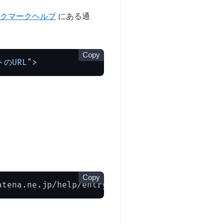
ブックマークヘルプ
にある通
Copy
トのURL"
>
Copy
.jp/help/entry/count#count "自分のブログに「○○us