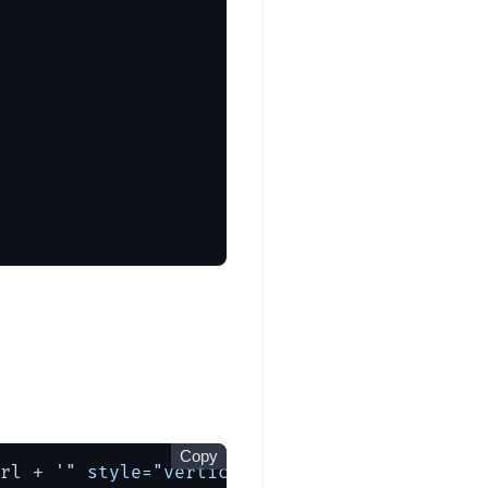
Copy
rl + 
'" style="vertical-align:middle;margin: