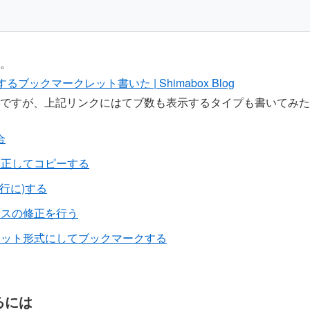
。
るブックマークレット書いた | Shimabox Blog
ですが、上記リンクにはてブ数も表示するタイプも書いてみた
合
を修正してコピーする
1行に)する
ースの修正を行う
クレット形式にしてブックマークする
るには