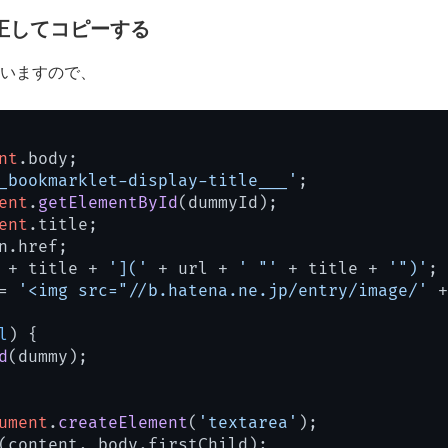
修正してコピーする
いますので、
nt
.
body
;

_bookmarklet-display-title___'
;

ent
.
getElementById
(dummyId);

ent
.
title
;

n.
href
;

 + title + 
']('
 + url + 
' "'
 + title + 
'")'
;

= 
'<img src="//b.hatena.ne.jp/entry/image/'
 +
l
) {

d
(dummy);

ument
.
createElement
(
'textarea'
);

(content, body.
firstChild
);
