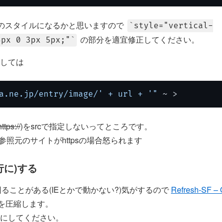
所のスタイルになるかと思いますので
style="vertical-
の部分を適宜修正してください。
3px 0 3px 5px;"
しては
a.ne.jp/entry/image/' + url + '"
 ~ >
tps://
)をsrcで指定しないってところです。
むと、参照元のサイトがhttpsの場合怒られます
行に)する
困ることがある(IEとかで動かない?)気がするので
Refresh-SF – 
を圧縮します。
にしてください。