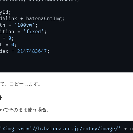
yId;

d4link + hatenaCntImg;

th
 = 
'100vw'
;

ition
 = 
'fixed'
;

 = 
0
;

t
 = 
0
;

dex
 = 
2147483647
;

て、コピーします。
ト
sとか)でそのまま使う場合、
'<img src="//b.hatena.ne.jp/entry/image/'
 + u