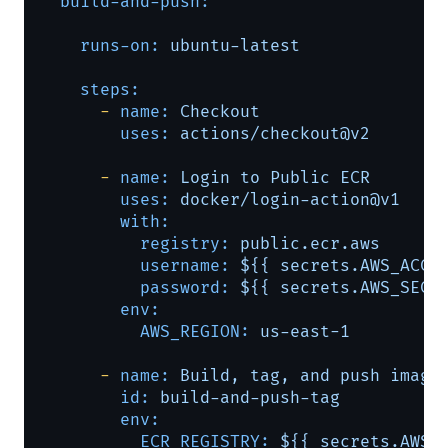
build-and-push:
runs-on:
ubuntu-latest
steps:
-
name:
Checkout
uses:
actions/checkout@v2
-
name:
Login
to
Public
ECR
uses:
docker/login-action@v1
with:
registry:
public.ecr.aws
username:
${{
secrets.AWS_ACCE
password:
${{
secrets.AWS_SECR
env:
AWS_REGION:
us-east-1
-
name:
Build,
tag,
and
push
image
id:
build-and-push-tag
env:
ECR_REGISTRY:
${{
secrets.AWS_