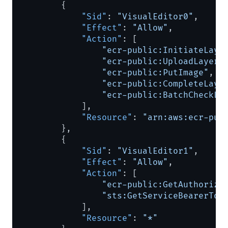
{
"Sid"
:
"VisualEditor0"
,
"Effect"
:
"Allow"
,
"Action"
:
[
"ecr-public:InitiateLaye
"ecr-public:UploadLayerP
"ecr-public:PutImage"
,
"ecr-public:CompleteLaye
"ecr-public:BatchCheckLa
]
,
"Resource"
:
"arn:aws:ecr-pub
}
,
{
"Sid"
:
"VisualEditor1"
,
"Effect"
:
"Allow"
,
"Action"
:
[
"ecr-public:GetAuthoriza
"sts:GetServiceBearerTok
]
,
"Resource"
:
"*"