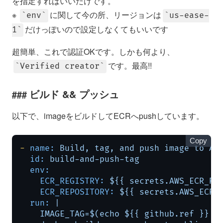
を指定すればいいだけです。
※
に関して今の所、リージョンは
env
us-ease-
だけっぽいので設定しなくてもいいです
1
超簡単、これで認証OKです。しかも何より、
です。最高!!
Verified creator
ビルド && プッシュ
以下で、imageをビルドしてECRへpushしています。
Copy
-
name:
Build,
tag,
and
push
image
to
Am
id:
build-and-push-tag
env:
ECR_REGISTRY:
${{
secrets.AWS_ECR_RE
ECR_REPOSITORY:
${{
secrets.AWS_ECR_
run:
|

    IMAGE_TAG=$(echo ${{ github.ref }} | 