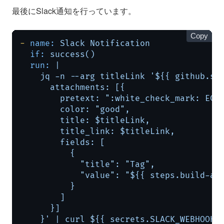
最後にSlack通知を行っています。
Copy
-
name:
Slack
Notification
if:
success()
run:
|

    jq -n --arg titleLink '${{ github.ser
      attachments: [{

        pretext: ":white_check_mark: 
        color: "good",

        title: $titleLink,

        title_link: $titleLink,

        fields: [

          {

            "title": "Tag",

            "value": "${{ steps.build-and
          }

        ]

      }]

    }' | curl ${{ secrets.SLACK_WEBHOOK_