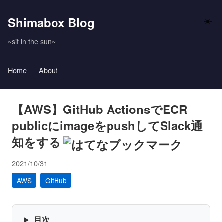
Shimabox Blog
☀️
~sit in the sun~
Home
About
【AWS】GitHub ActionsでECR
publicにimageをpushしてSlack通
知をする
2021/10/31
AWS
GitHub
目次