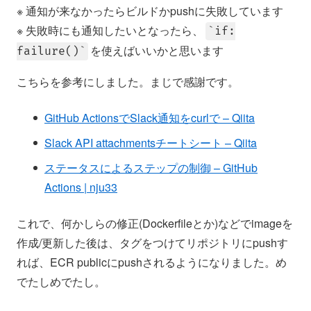
※ 通知が来なかったらビルドかpushに失敗しています
※ 失敗時にも通知したいとなったら、
if:
を使えばいいかと思います
failure()
こちらを参考にしました。まじで感謝です。
GitHub ActionsでSlack通知をcurlで – Qiita
Slack API attachmentsチートシート – Qiita
ステータスによるステップの制御 – GitHub
Actions | nju33
これで、何かしらの修正(Dockerfileとか)などでimageを
作成/更新した後は、タグをつけてリポジトリにpushす
れば、ECR publicにpushされるようになりました。め
でたしめでたし。