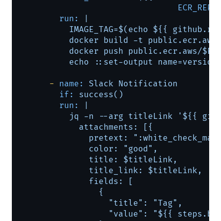
ECR_REPO
run:
|

          IMAGE_TAG=$(echo ${{ github.ref
          docker build -t public.ecr.aws/
          docker push public.ecr.aws/$ECR
-
name:
Slack
Notification
if:
success()
run:
|

          jq -n --arg titleLink '${{ gith
            attachments: [{

              pretext: ":white_check_m
              color: "good",

              title: $titleLink,

              title_link: $titleLink,

              fields: [

                {

                  "title": "Tag",

                  "value": "${{ steps.bui