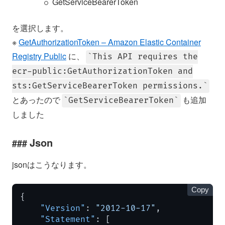
GetServiceBearerToken
を選択します。
※
GetAuthorizationToken – Amazon Elastic Container
Registry Public
に、
This API requires the
ecr-public:GetAuthorizationToken and
sts:GetServiceBearerToken permissions.
とあったので
も追加
GetServiceBearerToken
しました
Json
jsonはこうなります。
Copy
{
"Version"
:
"2012-10-17"
,
"Statement"
:
[