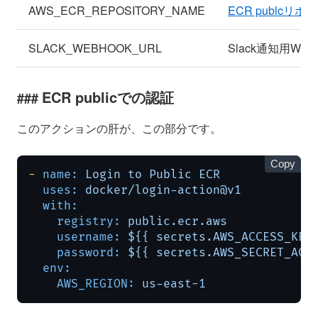
AWS_ECR_REPOSITORY_NAME
ECR publcリポ
SLACK_WEBHOOK_URL
Slack通知用WebH
ECR publicでの認証
このアクションの肝が、この部分です。
Copy
-
name:
Login
to
Public
ECR
uses:
docker/login-action@v1
with:
registry:
public.ecr.aws
username:
${{
secrets.AWS_ACCESS_KEY
password:
${{
secrets.AWS_SECRET_ACC
env:
AWS_REGION:
us-east-1