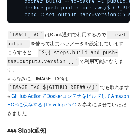
    docker build --no-cache -t public.ecr
    docker push public.ecr.aws/$ECR_REGIS
    echo ::set-output name=version::$IMA
はSlack通知で利用するので
IMAGE_TAG
::set-
を使って出力パラメータを設定しています。
output
こうすると、
${{ steps.build-and-push-
で利用可能になりま
tag.outputs.version }}
す。
※ ちなみに、IMAGE_TAGは
でも取れます
IMAGE_TAG=${GITHUB_REF##*/}
※
GitHub ActionでDockerコンテナをビルドしてAmazon
ECRに保存する | DevelopersIO
を参考にさせていただ
きました
Slack通知