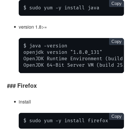
Copy
$ sudo yum -y install java
version 1.8>=
Copy
$ java -version

openjdk version "1.8.0_131"

OpenJDK Runtime Environment (build 1.
OpenJDK 64-Bit Server VM (build 25.1
Firefox
install
Copy
$ sudo yum -y install firefox