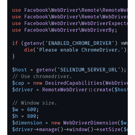
use
Facebook
\
WebDriver
\
Remote
\
RemoteWebD
use
Facebook
\
WebDriver
\
Remote
\
WebDriverB
use
Facebook
\
WebDriver
\
WebDriverExpected
use
Facebook
\
WebDriver
\
WebDriverBy
;

if
 (
getenv
(
'ENABLED_CHROME_DRIVER'
) !== 
die
(
'Please enable ChromeDriver.'
);

}

$host
 = 
getenv
(
'SELENIUM_SERVER_URL'
// Use chromedriver.
$cap
 = 
new
DesiredCapabilities
(
WebDriver
$driver
 = 
RemoteWebDriver
::
create
(
$host
,
// Window size.
$w
 = 
600
$h
 = 
800
$dimension
 = 
new
WebDriverDimension
(
$w
, 
$driver
->
manage
()->
window
()->
setSize
(
$di