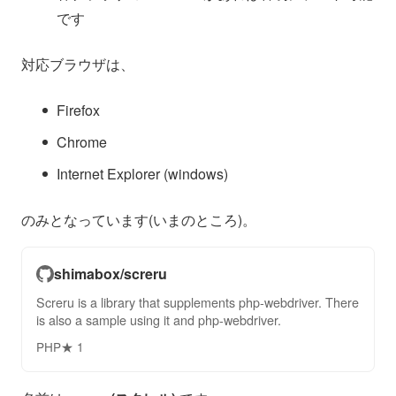
です
対応ブラウザは、
Firefox
Chrome
Internet Explorer (windows)
のみとなっています(いまのところ)。
shimabox/screru
Screru is a library that supplements php-webdriver. There
is also a sample using it and php-webdriver.
PHP
★ 1