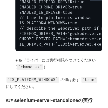
ENABLED_FIREFOX_DRIVER=true

ENABLED_CHROME_DRIVER=true

ENABLED_IE_DRIVER=true

// true to platform is windows

IS_PLATFORM_WINDOWS=true

// describe the webdriver path if nec
FIREFOX_DRIVER_PATH='geckodriver
CHROME_DRIVER_PATH='chromedriver
IE_DRIVER_PATH='IEDriverServer.
※ 各ドライバーには実行権限をつけてください
(
)
chmod +x
の値は必ず
IS_PLATFORM_WINDOWS
true
にしてください。
selenium-server-standaloneの実行