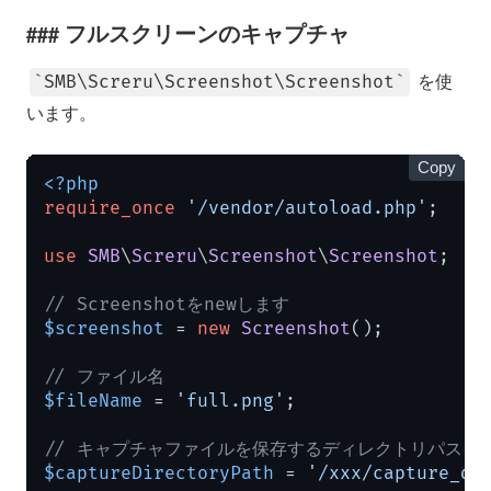
フルスクリーンのキャプチャ
を使
SMB\Screru\Screenshot\Screenshot
います。
Copy
<?php
require_once
'/vendor/autoload.php'
;

use
SMB
\
Screru
\
Screenshot
\
Screenshot
;

// Screenshotをnewします
$screenshot
 = 
new
Screenshot
();

// ファイル名
$fileName
 = 
'full.png'
;

// キャプチャファイルを保存するディレクトリパス
$captureDirectoryPath
 = 
'/xxx/capture_di