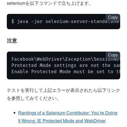
seleniumを以下コマンドで立ち上げます。
Copy
$ java -jar selenium-server-standalone-3
注意
Copy
Facebook\WebDriver\Exception\SessionNotCr
Protected Mode settings are not the same 
Enable Protected Mode must be set to the
テストを実行して上記エラーが表示されたら以下リンク
を参照してみてください。
Rantings of a Selenium Contributor: You’re Doing
It Wrong: IE Protected Mode and WebDriver