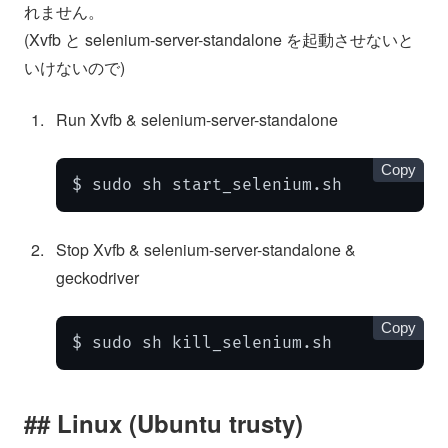
れません。
(Xvfb と selenium-server-standalone を起動させないと
いけないので)
Run Xvfb & selenium-server-standalone
Copy
$ sudo sh start_selenium.sh
Stop Xvfb & selenium-server-standalone &
geckodriver
Copy
$ sudo sh kill_selenium.sh
Linux (Ubuntu trusty)