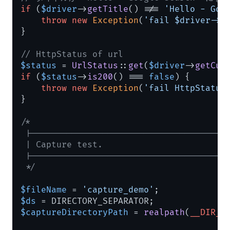
if
 (
$driver
->
getTitle
() !== 
'Hello - Goo
throw
new
Exception
(
'fail $driver->g
}

// HttpStatus of url
$status
 = 
UrlStatus
::
get
(
$driver
->
getCur
if
 (
$status
->
is200
() === 
false
) {

throw
new
Exception
(
'fail HttpStatus
}

/*

 |---------------------------------------
 | Capture test.

 |---------------------------------------
 */
$fileName
 = 
'capture_demo'
$ds
$captureDirectoryPath
 = 
realpath
(
__DIR__