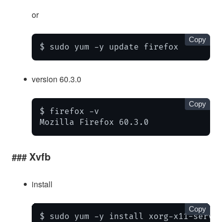
or
Copy
$ sudo yum -y update firefox
version 60.3.0
Copy
$ firefox -v

Mozilla Firefox 60.3.0
Xvfb
install
Copy
$ sudo yum -y install xorg-x11-server