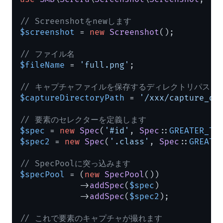
// Screenshotをnewします
$screenshot
 = 
new
Screenshot
();

// ファイル名
$fileName
 = 
'full.png'
;

// キャプチャファイルを保存するディレクトリパス
$captureDirectoryPath
 = 
'/xxx/capture_di
// 要素のセレクターを定義します
$spec
 = 
new
Spec
(
'#id'
, 
Spec
::
GREATER_TH
$spec2
 = 
new
Spec
(
'.class'
, 
Spec
::
GREATE
// SpecPoolに突っ込みます
$specPool
 = (
new
SpecPool
())

            ->
addSpec
(
$spec
)

            ->
addSpec
(
$spec2
);

// これで要素のキャプチャが撮れます