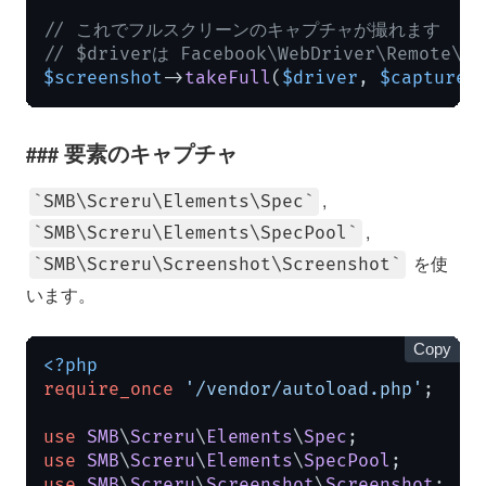
// これでフルスクリーンのキャプチャが撮れます
// $driverは Facebook\WebDriver\Remote\R
$screenshot
->
takeFull
(
$driver
, 
$captureD
要素のキャプチャ
,
SMB\Screru\Elements\Spec
,
SMB\Screru\Elements\SpecPool
を使
SMB\Screru\Screenshot\Screenshot
います。
Copy
<?php
require_once
'/vendor/autoload.php'
;

use
SMB
\
Screru
\
Elements
\
Spec
use
SMB
\
Screru
\
Elements
\
SpecPool
use
SMB
\
Screru
\
Screenshot
\
Screenshot
;
