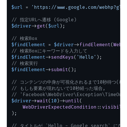
$url
 = 
'https://www.google.com/webhp?gl=
// 指定URLへ遷移 (Google)
$driver
->
get
(
$url
);

// 検索Box
$findElement
 = 
$driver
->
findElement
(
WebD
// 検索Boxにキーワードを入力して
$findElement
->
sendKeys
(
'Hello'
// 検索実行
$findElement
->
submit
();

// コンテンツの中身が可視化されるまで10秒待つ(#bo
// もしも要素が現れないで10秒経った場合,
// 'Facebook\WebDriver\Exception\TimeO
$driver
->
wait
(
10
)->
until
(

WebDriverExpectedCondition
::
visibili
);

// タイトルが `Hello - Google search` 