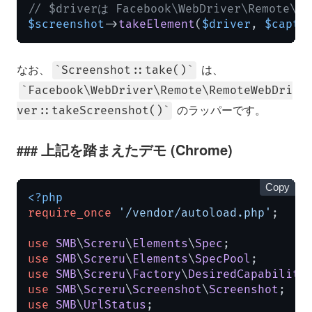
// $driverは Facebook\WebDriver\Remote\R
$screenshot
->
takeElement
(
$driver
, 
$captu
なお、
は、
Screenshot::take()
Facebook\WebDriver\Remote\RemoteWebDri
のラッパーです。
ver::takeScreenshot()
上記を踏まえたデモ (Chrome)
Copy
<?php
require_once
'/vendor/autoload.php'
;

use
SMB
\
Screru
\
Elements
\
Spec
use
SMB
\
Screru
\
Elements
\
SpecPool
use
SMB
\
Screru
\
Factory
\
DesiredCapabiliti
use
SMB
\
Screru
\
Screenshot
\
Screenshot
use
SMB
\
UrlStatus
;
