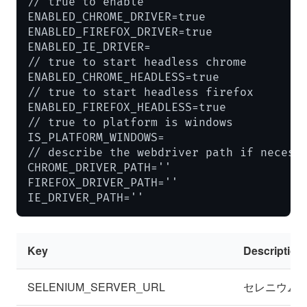
// true to enable

ENABLED_CHROME_DRIVER=true

ENABLED_FIREFOX_DRIVER=true

ENABLED_IE_DRIVER=

// true to start headless chrome

ENABLED_CHROME_HEADLESS=true

// true to start headless firefox

ENABLED_FIREFOX_HEADLESS=true

// true to platform is windows

IS_PLATFORM_WINDOWS=

// describe the webdriver path if necessa
CHROME_DRIVER_PATH=''

FIREFOX_DRIVER_PATH=''

IE_DRIVER_PATH=''
Key
Description
SELENIUM_SERVER_URL
セレニウムサ