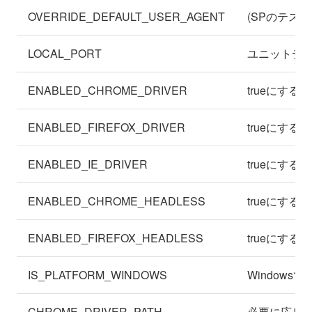
OVERRIDE_DEFAULT_USER_AGENT
(SPのテスト
LOCAL_PORT
ユニットテス
ENABLED_CHROME_DRIVER
trueにすると
ENABLED_FIREFOX_DRIVER
trueにすると
ENABLED_IE_DRIVER
trueにすると
ENABLED_CHROME_HEADLESS
trueにする
ENABLED_FIREFOX_HEADLESS
trueにする
IS_PLATFORM_WINDOWS
Windows
CHROME_DRIVER_PATH
必要に応じてC