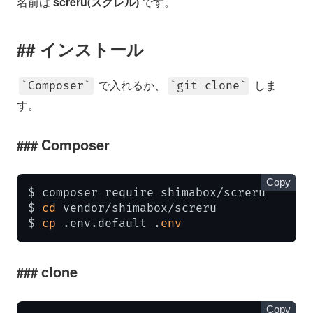
名前は
screru(スクレル)
です。
インストール
で入れるか、
しま
Composer
git clone
す。
Composer
Copy
$ composer require shimabox/screru

$ 
cd
 vendor/shimabox/screru

$ 
cp
 .env.default .
env
clone
Copy