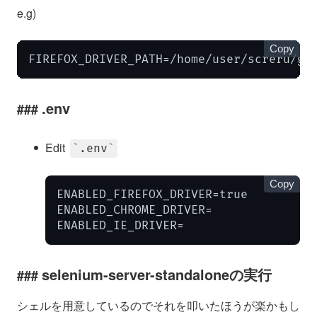
e.g)
Copy
FIREFOX_DRIVER_PATH=/home/user/screru/ge
.env
Edit
.env
Copy
ENABLED_FIREFOX_DRIVER=true

ENABLED_CHROME_DRIVER=

ENABLED_IE_DRIVER=
selenium-server-standaloneの実行
シェルを用意しているのでそれを叩いたほうが楽かもし