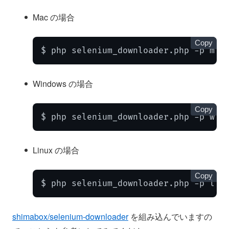
Mac の場合
Copy
$ php selenium_downloader.php -p m -
Windows の場合
Copy
$ php selenium_downloader.php -p w -
Linux の場合
Copy
$ php selenium_downloader.php -p l -
shimabox/selenium-downloader
を組み込んでいますの