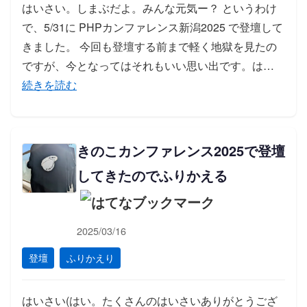
はいさい。しまぶだよ。みんな元気ー？ というわけ
で、5/31に PHPカンファレンス新潟2025 で登壇して
きました。 今回も登壇する前まで軽く地獄を見たの
「ペ
ですが、今となってはそれもいい思い出です。は…
続きを読む
きのこカンファレンス2025で登壇
してきたのでふりかえる
2025/03/16
登壇
ふりかえり
はいさい(はい。たくさんのはいさいありがとうござ