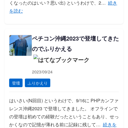
「ペチコ
くなったのはいい？思い出) というわけで、2…
続き
を読む
ペチコン沖縄2023で登壇してきた
のでふりかえる
2023/09/24
登壇
ふりかえり
はいさい(N回目) というわけで、9/16に PHPカンファ
レンス沖縄2023 で登壇してきました。 オフラインで
の登壇は初めての経験だったということもあり、せっ
「ペチコン
かくなので記憶が薄れる前に記録に残して…
続きを