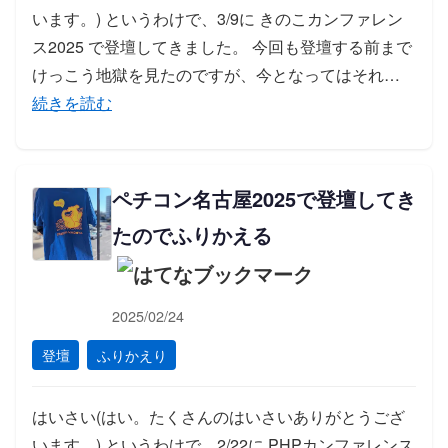
います。) というわけで、3/9に きのこカンファレン
ス2025 で登壇してきました。 今回も登壇する前まで
「き
けっこう地獄を見たのですが、今となってはそれ…
続きを読む
ペチコン名古屋2025で登壇してき
たのでふりかえる
2025/02/24
登壇
ふりかえり
はいさい(はい。たくさんのはいさいありがとうござ
います。) というわけで、2/22に PHPカンファレンス