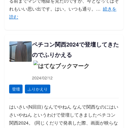
る前までマジで地獄を見たのですが、今となってはそ
「ペチコン
れもいい思い出です。はい。いつも通り。…
続きを
読む
ペチコン関西2024で登壇してきた
のでふりかえる
2024/02/12
登壇
ふりかえり
はいさい(N回目) なんでやねん なんで関西なのにはい
さいやねん というわけで登壇してきましたペチコン
関西2024。 (同じくだりで発表した際、画面が映らな