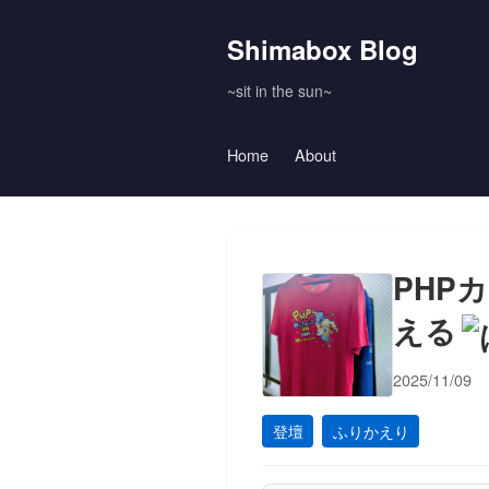
Shimabox Blog
~sit in the sun~
Home
About
PHP
える
2025/11/09
登壇
ふりかえり