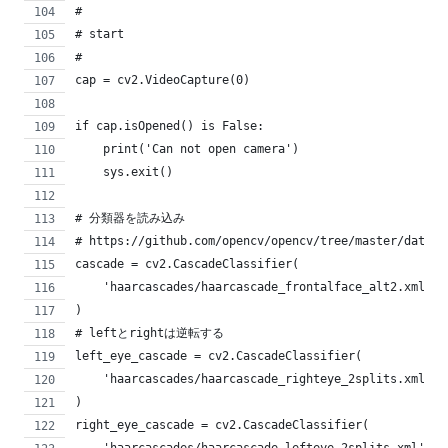
#
# start
#
cap = cv2.VideoCapture(0)
if cap.isOpened() is False:
    print('Can not open camera')
    sys.exit()
# 分類器を読み込み
# https://github.com/opencv/opencv/tree/master/data/h
cascade = cv2.CascadeClassifier(
    'haarcascades/haarcascade_frontalface_alt2.xml'
)
# leftとrightは逆転する
left_eye_cascade = cv2.CascadeClassifier(
    'haarcascades/haarcascade_righteye_2splits.xml'
)
right_eye_cascade = cv2.CascadeClassifier(
    'haarcascades/haarcascade_lefteye_2splits.xml'