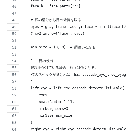
    face_h = face_parts['h']
    # 顔の部分から目の近傍を取る
    eyes = gray_frame[face_y: face_y + int(face_h/2),
    # cv2.imshow('face', eyes)
    min_size = (8, 8)  # 調整いるかも
    ''' 目の検出
    眼鏡をかけている場合、精度は低くなる。
    PCのスペックが良ければ、haarcascade_eye_tree_eyeg
    '''
    left_eye = left_eye_cascade.detectMultiScale(
        eyes,
        scaleFactor=1.11,
        minNeighbors=3,
        minSize=min_size
    )
    right_eye = right_eye_cascade.detectMultiScale(