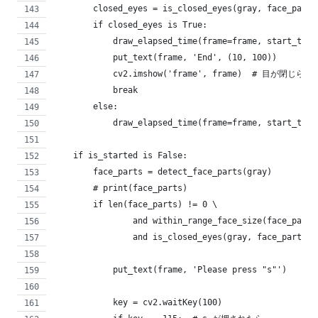
        closed_eyes = is_closed_eyes(gray, face_parts
        if closed_eyes is True:
            draw_elapsed_time(frame=frame, start_time
            put_text(frame, 'End', (10, 100))
            cv2.imshow('frame', frame)  # 目が
            break
        else:
            draw_elapsed_time(frame=frame, start_time
    if is_started is False:
        face_parts = detect_face_parts(gray)
        # print(face_parts)
        if len(face_parts) != 0 \
                and within_range_face_size(face_parts
                and is_closed_eyes(gray, face_parts) 
            put_text(frame, 'Please press "s"')
            key = cv2.waitKey(100)