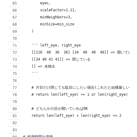
        eyes,
        scaleFactor=1.11,
        minNeighbors=3,
        minSize=min_size
    )
    ''' left_eye, right_eye
    [[116  40  36  36] [34  40  40  40]] => 開いている
    [[34 40 41 41]] => 閉じている
    [] => 未検出
    '''
    # 片目だけ閉じても駄目にしたい場合(これだと結構厳しい(精
    # return len(left_eye) <= 1 or len(right_eye) <= 
    # どちらかの目が開いていればOK
    return len(left_eye) + len(right_eye) <= 2
# 経過時間を描画