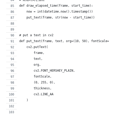
def draw_elapsed_time(frame, start_time):
    now = int(datetime.now().timestamp())
    put_text(frame, str(now - start_time))
# put a text in cv2
def put_text(frame, text, org=(10, 50), fontScale=3, 
    cv2.putText(
        frame,
        text,
        org,
        cv2.FONT_HERSHEY_PLAIN,
        fontScale,
        (0, 255, 0),
        thickness,
        cv2.LINE_AA
    )