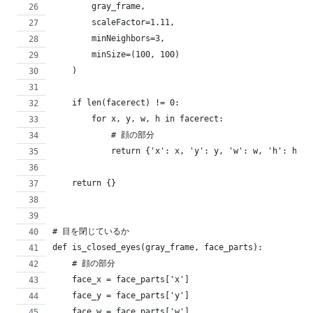
        gray_frame,
        scaleFactor=1.11,
        minNeighbors=3,
        minSize=(100, 100)
    )
    if len(facerect) != 0:
        for x, y, w, h in facerect:
            # 顔の部分
            return {'x': x, 'y': y, 'w': w, 'h': h}
    return {}
# 目を閉じているか
def is_closed_eyes(gray_frame, face_parts):
    # 顔の部分
    face_x = face_parts['x']
    face_y = face_parts['y']
    face_w = face_parts['w']