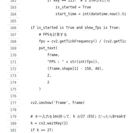
            if key == 115:  # s が押されたら
                is_started = True
                start_time = int(datetime.now().times
    if is_started is True and show_fps is True:
        # FPSを計算する
        fps = cv2.getTickFrequency() / (cv2.getTickCo
        put_text(
            frame,
            "FPS : " + str(int(fps)),
            (frame.shape[1] - 150, 40),
            2,
            2
        )
    cv2.imshow('frame', frame)
    # キー入力を1ms待って、k が27（ESC）だったらBreakする
    k = cv2.waitKey(1)
    if k == 27: