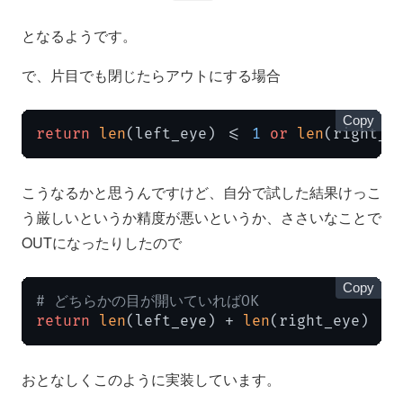
となるようです。
で、片目でも閉じたらアウトにする場合
Copy
return
len
(left_eye) <= 
1
or
len
(right_e
こうなるかと思うんですけど、自分で試した結果けっこ
う厳しいというか精度が悪いというか、ささいなことで
OUTになったりしたので
Copy
# どちらかの目が開いていればOK
return
len
(left_eye) + 
len
(right_eye) <=
おとなしくこのように実装しています。