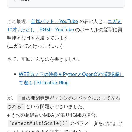
ここ最近、
金属バット – YouTube
の右の人と、
ニガミ
17才 / ただし、BGM – YouTube
のボーカルの髪型に興
味津々な日々を送っています。
(ニガミ17才けっこういい)
さて、前回こんなのを書きました。
WEBカメラの映像をPythonとOpenCVで顔認識し
て遊ぶ | Shimabox Blog
が、
目の開閉判定がマシンのスペックによって左右
という問題がございました。
される
※ うちの超絶古いMBA(メモリ4GM)の場合、
のパラメータをごにょご
detectMultiScale()
にょしないとうまく判定してくれない