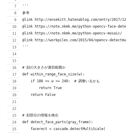
'''
参考
@link http://ensekitt.hatenablog.com/entry/2017/12/19
@link https://note.nkmk.me/python-opencv-face-detecti
@link https://note.nkmk.me/python-opencv-mosaic/
@link http://workpiles.com/2015/04/opencv-detectmulti
'''
# 顔の大きさが適切範囲か
def within_range_face_size(w):
    if 180 <= w <= 240:  # 調整いるかも
        return True
    return False
# 顔部分の情報を検出
def detect_face_parts(gray_frame):
    facerect = cascade.detectMultiScale(