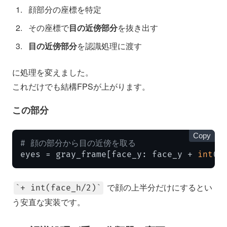
顔部分の座標を特定
その座標で
目の近傍部分
を抜き出す
目の近傍部分
を認識処理に渡す
に処理を変えました。
これだけでも結構FPSが上がります。
この部分
Copy
# 顔の部分から目の近傍を取る
eyes = gray_frame[face_y: face_y + 
int
(f
で顔の上半分だけにするとい
+ int(face_h/2)
う安直な実装です。