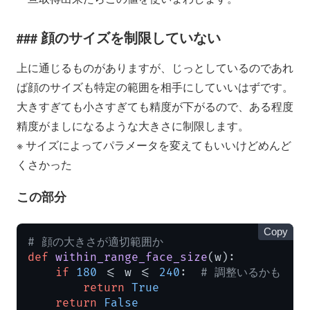
顔のサイズを制限していない
上に通じるものがありますが、じっとしているのであれ
ば顔のサイズも特定の範囲を相手にしていいはずです。
大きすぎても小さすぎても精度が下がるので、ある程度
精度がましになるような大きさに制限します。
※ サイズによってパラメータを変えてもいいけどめんど
くさかった
この部分
Copy
# 顔の大きさが適切範囲か
def
within_range_face_size
(
w
):

if
180
 <= w <= 
240
:  
# 調整いるかも
return
True
return
False