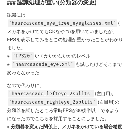
認識処理が重い(分類器の変更)
認識には
(
haarcascade_eye_tree_eyeglasses.xml
メガネをかけててもOKなやつ)を用いていましたが、
FPSを表示してみるとこの処理が重かったことがわかり
ました。
※
いくかいかないかのレベル
FPS20
※
も試したけどそこまで
haarcascade_eye.xml
変わらなかった
なので代わりに、
(左目用),
haarcascade_lefteye_2splits
(右目用)の
haarcascade_righteye_2splits
分類器を試したところ常時FPSが30後半以上でるよう
になったのでこちらを採用することにしました。
※ 分類器を変えた関係上、メガネをかけている場合精度