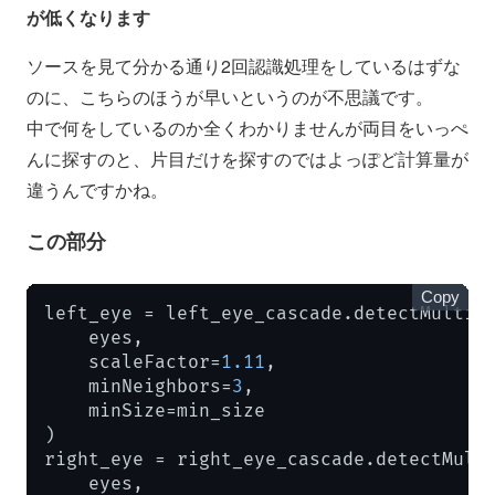
が低くなります
ソースを見て分かる通り2回認識処理をしているはずな
のに、こちらのほうが早いというのが不思議です。
中で何をしているのか全くわかりませんが両目をいっぺ
んに探すのと、片目だけを探すのではよっぽど計算量が
違うんですかね。
この部分
Copy
left_eye = left_eye_cascade.detectMultiSc
    eyes,

    scaleFactor=
1.11
,

    minNeighbors=
3
,

    minSize=min_size

)

right_eye = right_eye_cascade.detectMulti
    eyes,
