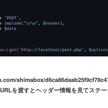
> 
'POST'
,

> 
implode
(
"\r\n"
, 
$header
),

> 
$data
us
::
get
(
'http://localhost/post.php'
, 
$options
hub.com/shimabox/d6ca86daab25f9cf78c4
s-php "URLを渡すとヘッダー情報を見てス