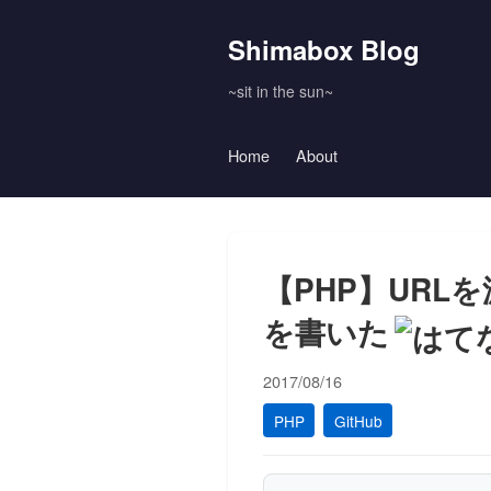
Shimabox Blog
~sit in the sun~
Home
About
【PHP】UR
を書いた
2017/08/16
PHP
GitHub