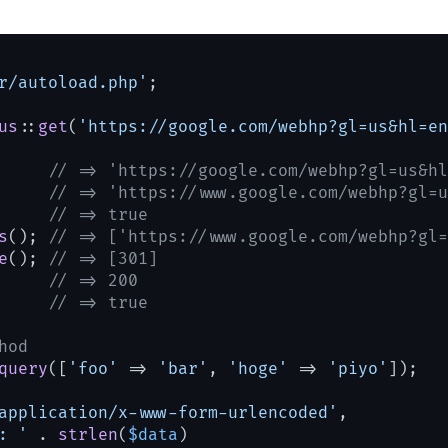
r/autoload.php'
;

us
::
get
(
'https://google.com/webhp?gl=us&hl=en
     
// => 'https://google.com/webhp?gl=us&hl
     
// => 'https://www.google.com/webhp?gl=u
     
// => true
s
(); 
// => ['https://www.google.com/webhp?gl=
e
(); 
// => [301]
     
// => 200
     
// => true
hod
query
([
'foo'
 => 
'bar'
, 
'hoge'
 => 
'piyo'
application/x-www-form-urlencoded'
,

: '
 . 
strlen
(
$data
)
