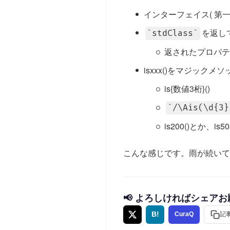
インターフェイス( 第一引
を返し
stdClass
返されたプロパテ
isxxx()をマジックメ
is{数値3桁}()
/\Ais(\d{3}
is200()とか、is5
こんな感じです。雨が続いて
📢 よろしければシェア
B!
CuraQ
記