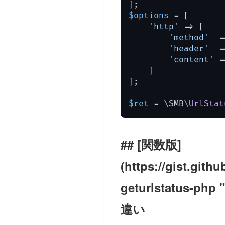
$options
 = [

'http'
 => [

'method'
  =
'header'
  =
'content'
 =
    ]

];

$ret
 = \SMB
\UrlStat
[関数版]
(https://gist.git
geturlstatu
違い