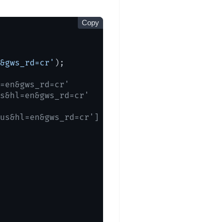
Copy
&gws_rd=cr'
);

=en&gws_rd=cr'
s&hl=en&gws_rd=cr'
us&hl=en&gws_rd=cr']