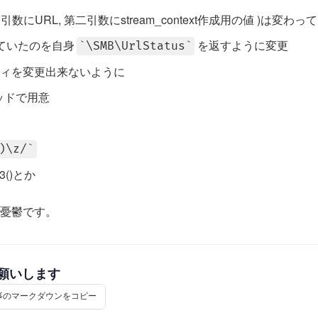
数にURL, 第二引数にstream_context作成用の値 )は変わ
ていたのを自身
を返すように変更
\SMB\UrlStatus
ィを変更出来ないように
ソッドで用意
)\z/
03()とか
憂鬱です。
お願いします
事のマークダウンをコピー