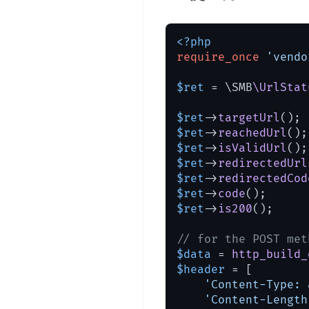
<?php
require_once
'vendo
$ret
 = \SMB
\UrlStat
$ret
->
targetUrl
(); 
$ret
->
reachedUrl
();
$ret
->
isValidUrl
();
$ret
->
redirectedUrl
$ret
->
redirectedCod
$ret
->
code
();      
$ret
->
is200
();     
// for the POST met
$data
 = 
http_build_
$header
 = [

'Content-Type: 
'Content-Length