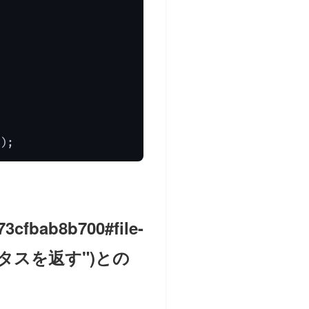
);
73cfbab8b700#file-
テータスを返す")との