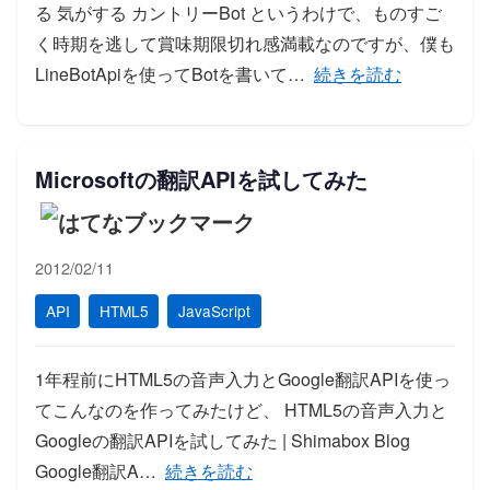
る 気がする カントリーBot というわけで、ものすご
く時期を逃して賞味期限切れ感満載なのですが、僕も
「Line Bot Ap
LineBotApiを使ってBotを書いて…
続きを読む
Microsoftの翻訳APIを試してみた
2012/02/11
API
HTML5
JavaScript
1年程前にHTML5の音声入力とGoogle翻訳APIを使っ
てこんなのを作ってみたけど、 HTML5の音声入力と
Googleの翻訳APIを試してみた | Shimabox Blog
「Microsoftの翻訳APIを試してみた」の
Google翻訳A…
続きを読む